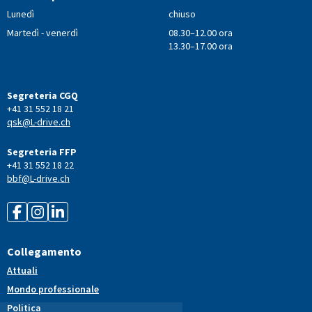
Lunedì
chiuso
Martedì - venerdì
08.30–12.00 ora
13.30–17.00 ora
Segreteria CGQ
+41 31 552 18 21
qsk@L-drive.ch
Segreteria FFP
+41 31 552 18 22
bbf@L-drive.ch
Collegamento
Attuali
Mondo professionale
Politica