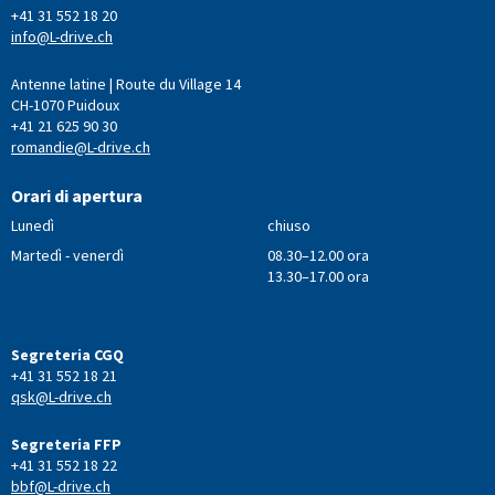
+41 31 552 18 20
info@L-drive.ch
Antenne latine | Route du Village 14
CH-1070 Puidoux
+41 21 625 90 30
romandie@L-drive.ch
Orari di apertura
Lunedì
chiuso
Martedì - venerdì
08.30–12.00 ora
13.30–17.00 ora
Segreteria CGQ
+41 31 552 18 21
qsk@L-drive.ch
Segreteria FFP
+41 31 552 18 22
bbf@L-drive.ch