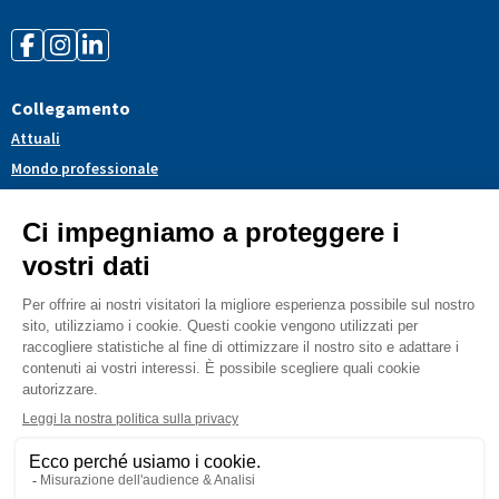
Collegamento
Attuali
Mondo professionale
Politica
Servizi
Associazione
Dossier tematici
Blog
CGV
Avvertenze legali
Informativa sulla privacy
Cookies