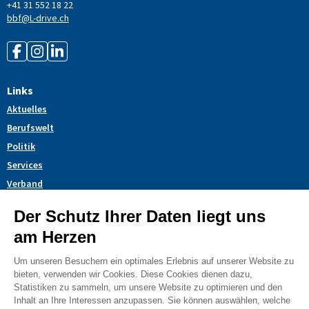
+41 31 552 18 22
bbf@L-drive.ch
Links
Aktuelles
Berufswelt
Politik
Services
Verband
Themendossiers
Blog
AGB
Impressum
Datenschutzerklärung