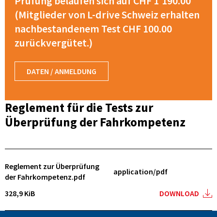
Prüfung belaufen sich auf CHF 1'190.00
(Mitglieder von L-drive Schweiz erhalten
nachbestandenem Test CHF 100.00
zurückvergütet.)
DATEN / ANMELDUNG
Reglement für die Tests zur
Überprüfung der Fahrkompetenz
Reglement zur Überprüfung
application/pdf
der Fahrkompetenz.pdf
328,9 KiB
DOWNLOAD