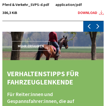
Pferd & Verkehr_SVPS-d.pdf
application/pdf
386,3 KiB
DOWNLOAD
MEHR ERFAHREN
MEHR ERFAHREN
MEHR ERFAHREN
VERHALTENSTIPPS FÜR
FAHRZEUGLENKENDE
Für Reiter:innen und
Gespannsfahrer:innen, die auf