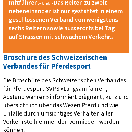
mitführen.
Das Reiten zu zweit
» Und: «
nebeneinander ist nur gestattet in einem
geschlossenen Verband von wenigstens
sechs Reitern sowie ausserorts bei Tag
auf Strassen mit schwachem Verkehr.
»
Broschüre des Schweizerischen
Verbandes für Pferdesport
Die Broschüre des Schweizerischen Verbandes
für Pferdesport SVPS «Langsam fahren,
Abstand wahren» informiert prägnant, kurz und
übersichtlich über das Wesen Pferd und wie
Unfälle durch umsichtiges Verhalten aller
Verkehrsteilnehmenden vermieden werden
können.