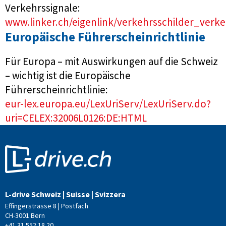
Verkehrssignale:
www.linker.ch/eigenlink/verkehrsschilder_verk
Europäische Führerscheinrichtlinie
Für Europa – mit Auswirkungen auf die Schweiz
– wichtig ist die Europäische
Führerscheinrichtlinie:
eur-lex.europa.eu/LexUriServ/LexUriServ.do?
uri=CELEX:32006L0126:DE:HTML
L-drive Schweiz | Suisse | Svizzera
Effingerstrasse 8 | Postfach
CH-3001 Bern
+41 31 552 18 20