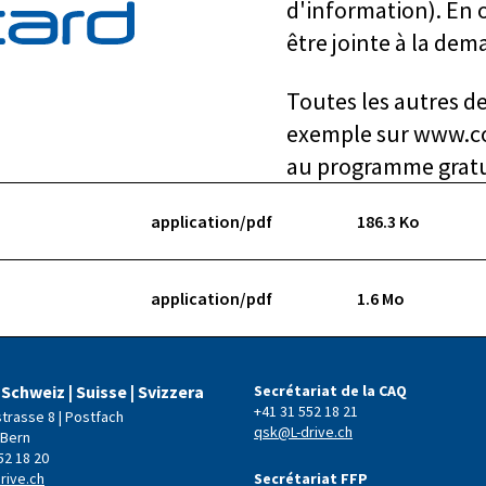
d'information). En o
être jointe à la dem
Toutes les autres d
exemple sur www.co
au programme gratuit
application/pdf
186.3 Ko
application/pdf
1.6 Mo
 Schweiz | Suisse | Svizzera
Secrétariat de la CAQ
+41 31 552 18 21
strasse 8 | Postfach
qsk@L-drive.ch
 Bern
52 18 20
rive.ch
Secrétariat FFP