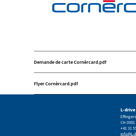
Demande de carte Cornèrcard.pdf
Flyer Cornèrcard.pdf
L-drive
Effinger
CH-3001
+41 31 5
info@L-d