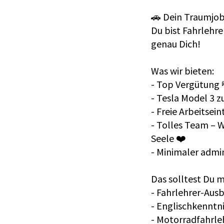
🚗 Dein Traumjob
Du bist Fahrlehre
genau Dich!
Was wir bieten:
- Top Vergütung 
- Tesla Model 3 z
- Freie Arbeitse
- Tolles Team – 
Seele ❤️
- Minimaler admi
Das solltest Du m
- Fahrlehrer-Aus
- Englischkenntni
- Motorradfahrlehr