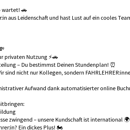
 wartet! 🚗
r:in aus Leidenschaft und hast Lust auf ein cooles Te
💸
ur privaten Nutzung ⚡️🚗
inteilung – Du bestimmst Deinen Stundenplan! ⏰
Wir sind nicht nur Kollegen, sondern FAHRLEHRER:inn
nistrativer Aufwand dank automatisierter online Buch
itbringen:
bildung
sse zwingend – unsere Kundschaft ist international 🌍
er:in? Ein dickes Plus! 🏍️