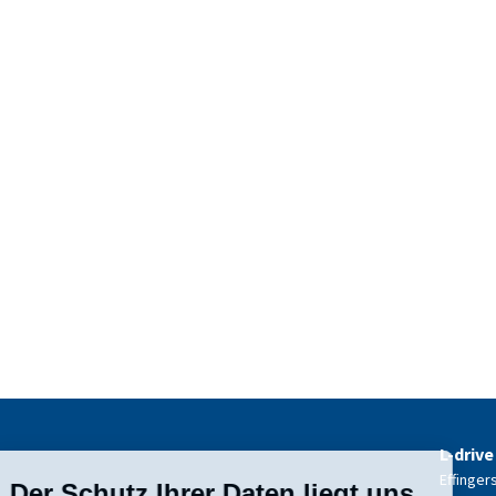
L-drive
Effinger