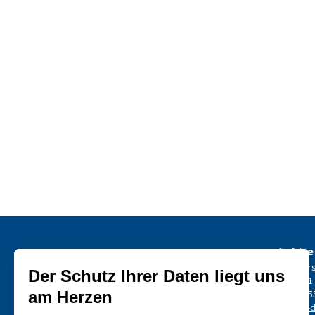
L-drive
Effinger
CH-3001
+41 31 5
info@L-d