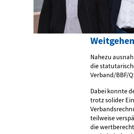
Weitgehen
Nahezu ausnahms
die statutaris
Verband/BBF/QS
Dabei konnte de
trotz solider E
Verbandsrechnun
teilweise versp
die wertberech