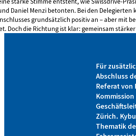
ine starke Stimme entsteht, wie Swissdrive-Präsi
nd Daniel Menzi betonten. Bei den Delegierten k
chlusses grundsätzlich positiv an – aber mit b
et. Doch die Richtung ist klar: gemeinsam stärke
Für zusätzli
Abschluss d
Referat von 
Kommission 
Geschäftsle
Zürich. Kybu
Thematik de