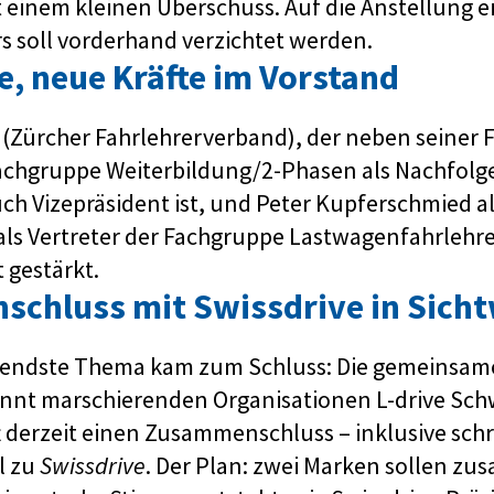
t einem kleinen Überschuss. Auf die Anstellung 
s soll vorderhand verzichtet werden.
, neue Kräfte im Vorstand
r (Zürcher Fahrlehrerverband), der neben seiner 
Fachgruppe Weiterbildung/2-Phasen als Nachfolg
ch Vizepräsident ist, und Peter Kupferschmied a
 als Vertreter der Fachgruppe Lastwagenfahrlehr
 gestärkt.
chluss mit Swissdrive in Sicht
endste Thema kam zum Schluss: Die gemeinsam
rennt marschierenden Organisationen L-drive Sc
t derzeit einen Zusammenschluss – inklusive sch
l zu
Swissdrive
. Der Plan: zwei Marken sollen z