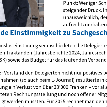
Punkt: Weniger Schü
steigender Druck. In
unausweichlich, de
aufrechtzuerhalten
de Einstimmigkeit zu Sachgesch
los einstimmig verabschiedeten die Delegierten
chen Traktanden (Jahresberichte 2024, Jahresre
K) sowie das Budget für das laufenden Verbands
r Vorstand den Delegierten nicht nur positives 
innahmen (so auch beim L-Journal) resultierte in 
g ein Verlust von über 33’000 Franken – vor al
äteten Rechnungsstellung und noch offener Mitgl
tigt werden mussten. Für 2025 rechnet man denn