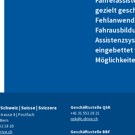
Fahrerassis
gezielt ges
Fehlanwendu
Fahrausbild
Assistenzsy
eingebettet
Möglichkeit
 Schweiz | Suisse | Svizzera
Geschäftsstelle QSK
+41 31 552 18 21
strasse 8 | Postfach
qsk@L-drive.ch
 Bern
52 18 20
rive.ch
Geschäftsstelle BBF