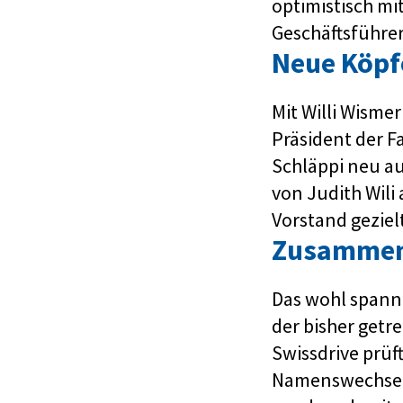
optimistisch mi
Geschäftsführer
Neue Köpfe
Mit Willi Wisme
Präsident der 
Schläppi neu au
von Judith Wili
Vorstand gezielt
Zusammens
Das wohl spann
der bisher get
Swissdrive prüf
Namenswechse