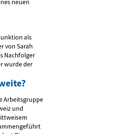
eines neuen
Funktion als
er von Sarah
ls Nachfolger
er wurde der
weite?
e Arbeitsgruppe
hweiz und
rittweisem
usammengeführt