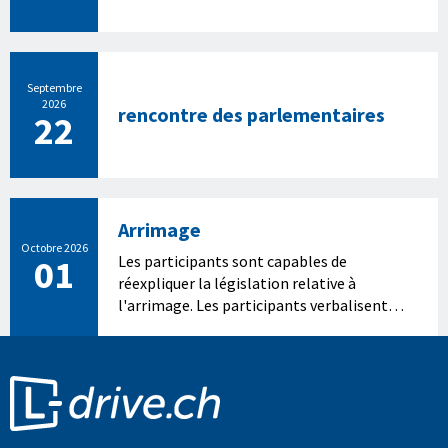
contenus pertinents pour une bonne
formation des élèves de conduite.
Septembre
2026
rencontre des parlementaires
22
Arrimage
Octobre 2026
01
Les participants sont capables de
réexpliquer la législation relative à
l'arrimage. Les participants verbalisent
l'importance d'un arrimage sûr et
sécuritaire. Les participants réalisent des
exercices d'arrimage correct de la
marchandise.