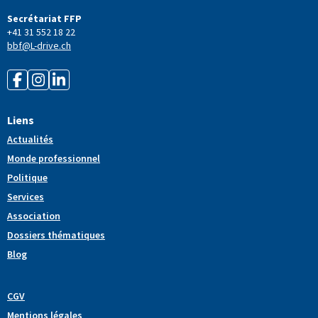
Secrétariat FFP
+41 31 552 18 22
bbf@L-drive.ch
Liens
Actualités
Monde professionnel
Politique
Services
Association
Dossiers thématiques
Blog
CGV
Mentions légales