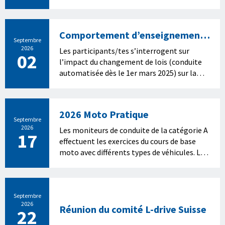
du fonds
Comportement d’enseignement
Septembre
et d’apprentissage avec IA
2026
Les participants/tes s’interrogent sur
02
l’impact du changement de lois (conduite
automatisée dès le 1er mars 2025) sur la
formation avec les élèves en tenant
compte également de l’évolution de
l’intelligence artificielle.
2026 Moto Pratique
Septembre
2026
Les moniteurs de conduite de la catégorie A
17
effectuent les exercices du cours de base
moto avec différents types de véhicules. Les
moniteurs de conduite de la catégorie A
enseignent le cours de base en fonction des
particularités propres à chaque véhicule.
Les moniteurs démontrent l’importance de
Septembre
2026
l’utilisation de connaissances spécialisées
Réunion du comité L-drive Suisse
22
en technique de conduite et décrivent les