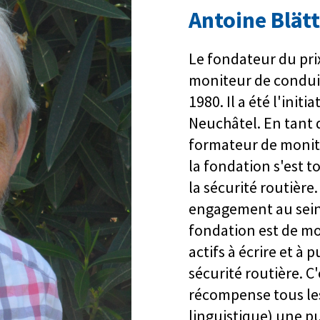
Antoine Blätt
Le fondateur du prix
moniteur de conduit
1980. Il a été l'init
Neuchâtel. En tant 
formateur de monite
la fondation s'est t
la sécurité routièr
engagement au sein d
fondation est de mo
actifs à écrire et à 
sécurité routière. C
récompense tous les
linguistique) une pu