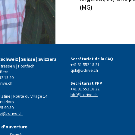
(MG)
 Schweiz | Suisse | Svizzera
Secrétariat de la CAQ
+41 31 552 18 21
strasse 8 | Postfach
qsk@L-drive.ch
 Bern
52 18 20
rive.ch
Secrétariat FFP
+41 31 552 18 22
bbf@L-drive.ch
latine | Route du Village 14
 Puidoux
25 90 30
e@L-drive.ch
 d'ouverture
Fermé