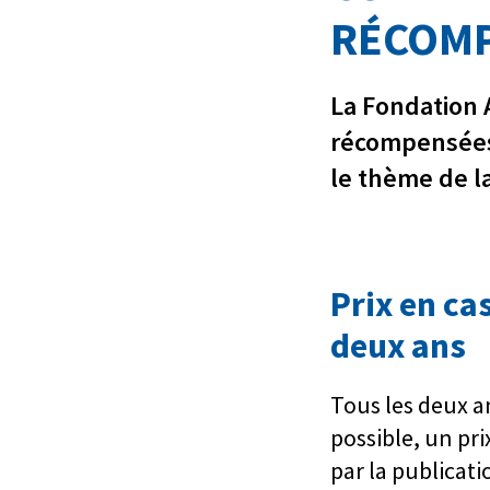
RÉCOM
La Fondation 
récompensées 
le thème de la
Prix en ca
deux ans
Tous les deux a
possible, un pr
par la publicati