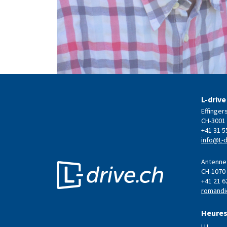
L-drive
Effinger
CH-3001
+41 31 5
info@L-d
Antenne 
CH-1070
+41 21 6
romandi
Heures
LU