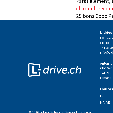
Parallèlement, 
chaquelitrecom
25 bons Coop Pr
L-drive
Effinger
CH-3001
+41 31 5
info@L-d
Antenne 
CH-1070
+41 21 6
romandi
Heures
LU
MA–VE
© 2026 L-drive Schweiz | Suisse | Svizzera