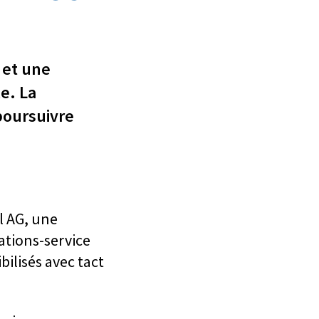
 et une
e. La
poursuivre
l AG, une
ations-service
ilisés avec tact