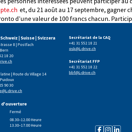
les personnes intéressées peuvent participer au 
pte.ch
et, du 21 août au 17 septembre, gagner 
onto d’une valeur de 100 francs chacun. Particip
 Schweiz | Suisse | Svizzera
Secrétariat de la CAQ
+41 31 552 18 21
strasse 8 | Postfach
qsk@L-drive.ch
 Bern
52 18 20
rive.ch
Secrétariat FFP
+41 31 552 18 22
bbf@L-drive.ch
latine | Route du Village 14
 Puidoux
25 90 30
e@L-drive.ch
 d'ouverture
Fermé
08.30–12.00 Heure
13.30–17.00 Heure