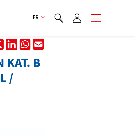
FR
 KAT. B
L /