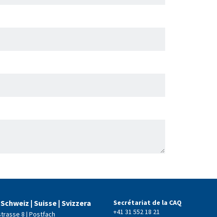
 Schweiz | Suisse | Svizzera
Secrétariat de la CAQ
+41 31 552 18 21
strasse 8 | Postfach