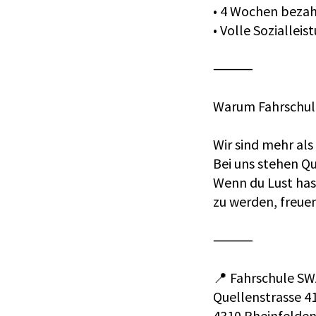
• 4 Wochen bezahl
• Volle Soziallei
⸻
Warum Fahrschu
Wir sind mehr als
Bei uns stehen Qu
Wenn du Lust has
zu werden, freuen
⸻
📍 Fahrschule S
Quellenstrasse 4
4310 Rheinfelde