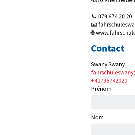
📞 079 674 20 20
📧 fahrschulesw
🌐 www.fahrschul
Contact
Swany Swany
fahrschuleswany
+41796742020
Prénom
Nom