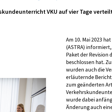
kundeunterricht VKU auf vier Tage vertei
Am 10. Mai 2023 hat
(ASTRA) informiert,
Paket der Revision 
beschlossen hat. Z
wurden auch die V
erläuternde Bericht
zum geänderten Arti
Verkehrskundeunterri
wurde dabei anfäng
Änderung auch eine