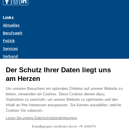
Links
Aktuelles
Berufswelt
Politik
Services
Verband
Themendossiers
Blog
AGB
Impressum
Datenschutzerklärung
Cookies
© 2022 L-drive Schweiz | Suisse | Svizzera