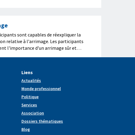
age
icipants sont capables de réexpliquer la
ion relative à l'arrimage. Les participants
ent l'importance d'un arrimage sûr et
ire. Les participants réalisent des exercices
ge correct de la marchandise.
Liens
Actualités
Monde professionnel
Politique
Services
Association
Dossiers thématiques
Blog