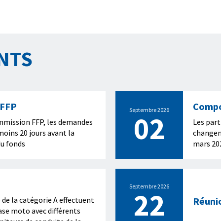
NTS
 FFP
Compo
Septembre 2026
02
d’appr
ommission FFP, les demandes
Les part
oins 20 jours avant la
changeme
du fonds
mars 202
compte é
artificie
Septembre 2026
22
de la catégorie A effectuent
Réunio
base moto avec différents