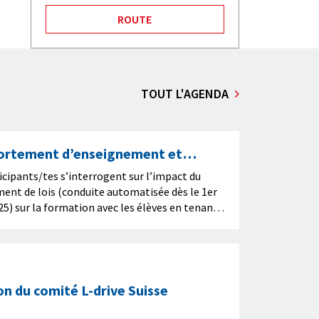
ROUTE
TOUT L'AGENDA
rtement d’enseignement et
entissage avec IA
icipants/tes s’interrogent sur l’impact du
nt de lois (conduite automatisée dès le 1er
5) sur la formation avec les élèves en tenant
galement de l’évolution de l’intelligence
lle.
n du comité L-drive Suisse