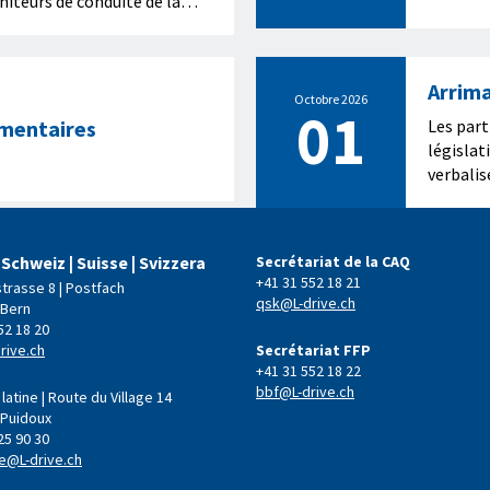
niteurs de conduite de la
 cours de base en fonction
 à chaque véhicule. Les
portance de l’utilisation
Arrim
sées en technique de
Octobre 2026
01
 contenus pertinents pour
ementaires
Les part
lèves de conduite.
législat
verbalis
sécurita
d'arrima
 Schweiz | Suisse | Svizzera
Secrétariat de la CAQ
+41 31 552 18 21
strasse 8 | Postfach
qsk@L-drive.ch
 Bern
52 18 20
rive.ch
Secrétariat FFP
+41 31 552 18 22
bbf@L-drive.ch
latine | Route du Village 14
 Puidoux
25 90 30
e@L-drive.ch