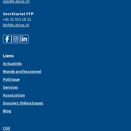
qsk@L-drive.ch
Secrétariat FFP
+41 31 552 18 22
bbf@L-drive.ch
Liens
Actualités
Monde professionnel
Politique
Services
Association
Dossiers thématiques
Blog
CGV