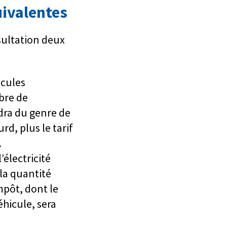
uivalentes
nsultation deux
icules
bre de
dra du genre de
rd, plus le tarif
.
’électricité
 la quantité
impôt, dont le
hicule, sera