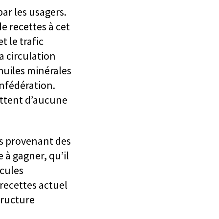
par les usagers.
e recettes à cet
 le trafic
a circulation
 huiles minérales
onfédération.
ittent d’aucune
tes provenant des
 à gagner, qu’il
icules
 recettes actuel
structure