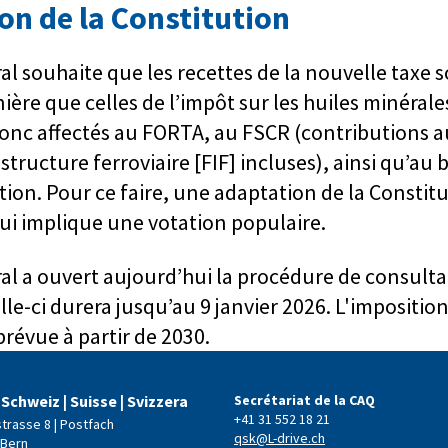
on de la Constitution
al souhaite que les recettes de la nouvelle taxe s
ère que celles de l’impôt sur les huiles minéral
onc affectés au FORTA, au FSCR (contributions a
structure ferroviaire [FIF] incluses), ainsi qu’au
ion. Pour ce faire, une adaptation de la Constitu
qui implique une votation populaire.
ral a ouvert aujourd’hui la procédure de consulta
lle-ci durera jusqu’au 9 janvier 2026. L'impositio
prévue à partir de 2030.
 Schweiz | Suisse | Svizzera
Secrétariat de la CAQ
+41 31 552 18 21
strasse 8 | Postfach
qsk@L-drive.ch
 Bern