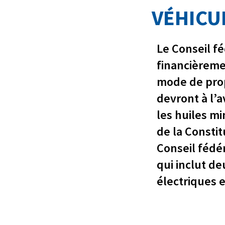
VÉHICU
Le Conseil f
financièremen
mode de prop
devront à l’a
les huiles m
de la Consti
Conseil fédér
qui inclut de
électriques e