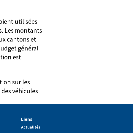
oient utilisées
es. Les montants
ux cantons et
 budget général
tion est
tion sur les
n des véhicules
Liens
Actualités